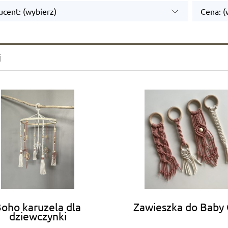
cent: (wybierz)
Cena: (
i
oho karuzela dla
Zawieszka do Baby
dziewczynki