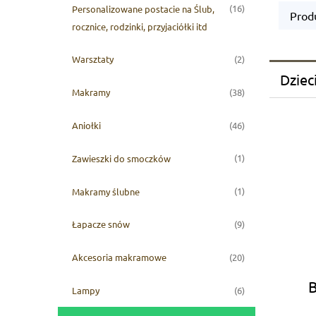
(16)
Personalizowane postacie na Ślub,
Produ
rocznice, rodzinki, przyjaciółki itd
(2)
Warsztaty
Dziec
(38)
Makramy
(46)
Aniołki
(1)
Zawieszki do smoczków
(1)
Makramy ślubne
(9)
Łapacze snów
(20)
Akcesoria makramowe
B
(6)
Lampy