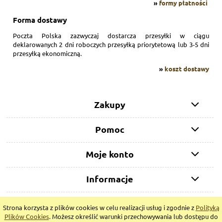
»
formy płatności
Forma dostawy
Poczta Polska zazwyczaj dostarcza przesyłki w ciągu
deklarowanych 2 dni roboczych przesyłką priorytetową lub 3-5 dni
przesyłką ekonomiczną.
»
koszt dostawy
Zakupy
Pomoc
Moje konto
Informacje
Strona korzysta z plików cookies w celu realizacji usług i zgodnie z
Polityką
pokaż pełną wersję strony
Plików Cookies
. Możesz określić warunki przechowywania lub dostępu do