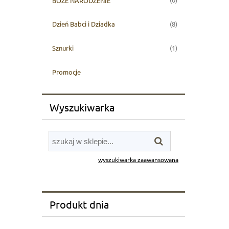
BOŻE NARODZENIE
(8)
Dzień Babci i Dziadka
(1)
Sznurki
Promocje
Wyszukiwarka
wyszukiwarka zaawansowana
Produkt dnia