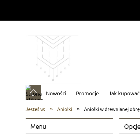
Nowości
Promocje
Jak kupować
»
»
Jesteś w:
Aniołki
Aniołki w drewnianej obrę
Menu
Opcje