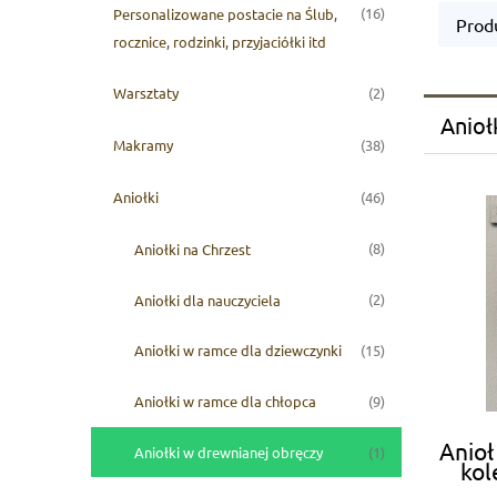
(16)
Personalizowane postacie na Ślub,
Produ
rocznice, rodzinki, przyjaciółki itd
(2)
Warsztaty
Anioł
(38)
Makramy
(46)
Aniołki
(8)
Aniołki na Chrzest
(2)
Aniołki dla nauczyciela
(15)
Aniołki w ramce dla dziewczynki
(9)
Aniołki w ramce dla chłopca
Anioł
(1)
Aniołki w drewnianej obręczy
kol